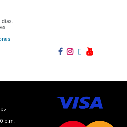
 días.
es.
ones
nes
00 p.m.