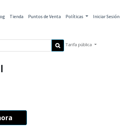
log
Tienda
Puntos de Venta
Políticas
Iniciar Sesión
Tarifa pública
​
hora