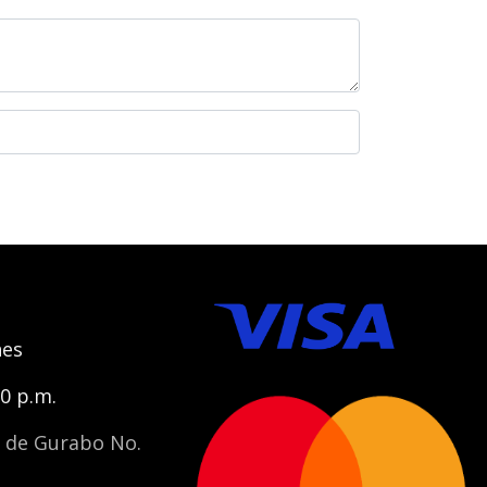
nes
00 p.m.
s de Gurabo No.