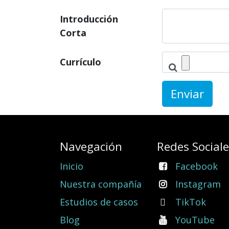
Introducción
Corta
Currículo
Enviar
Navegación
Redes Social
Inicio
Facebook
Nuestra compañía
Instagram
Estudios de casos
TikTok
Blog
YouTube